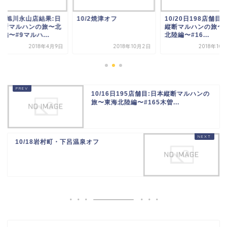
/9日旭川永山店結果:日
10/2焼津オフ
10/20日198店舗目
縦断マルハンの旅〜北
縦断マルハンの旅〜
編〜#9マルハ...
北陸編〜#16...
2018年4月9日
2018年10月2日
2018年10
10/16日195店舗目:日本縦断マルハンの
旅〜東海北陸編〜#165木曽...
10/18岩村町・下呂温泉オフ