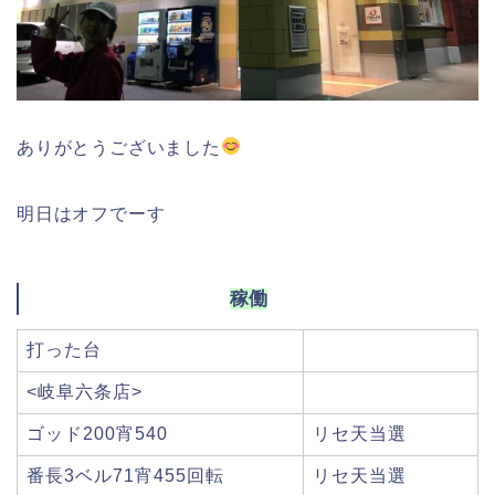
ありがとうございました
明日はオフでーす
稼働
打った台
<岐阜六条店>
ゴッド200宵540
リセ天当選
番長3ベル71宵455回転
リセ天当選