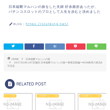
日本縦断マルハンの旅をした夫婦 紆余曲折あったが、
パチンコスロットのプロとして人生を歩むと決めました
https://slotking.net/
BLOG：
HOME
日本縦断マルハンの旅
10/17日196,197店舗目:日本縦断マルハンの旅〜東海北陸編〜#166岐阜六条店&
可児店
RELATED POST
縦断マルハンの旅
日本縦断マルハンの旅
日本縦断マルハンの旅