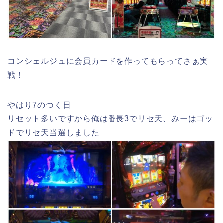
コンシェルジュに会員カードを作ってもらってさぁ実
戦！
やはり7のつく日
リセット多いですから俺は番長3でリセ天、みーはゴッ
ドでリセ天当選しました